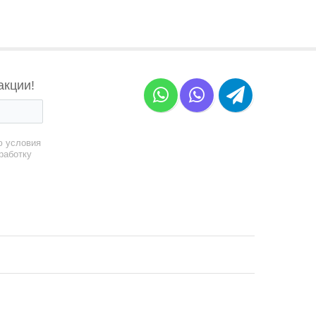
акции!
ю условия
работку