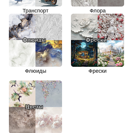
Транспорт
Флора
Флюиды
Фрески