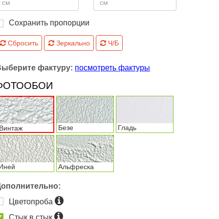
Сохранить пропорции
Сбросить
Зеркально
Ч/Б
Выберите фактуру:
посмотреть фактуры
ФОТООБОИ
Безе
Гладь
Винтаж
Иней
Альфреска
Дополнительно:
Цветопроба
Стык в стык