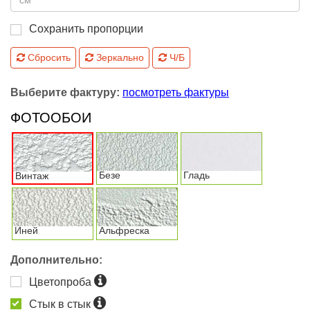
Сохранить пропорции
Сбросить
Зеркально
Ч/Б
Выберите фактуру:
посмотреть фактуры
ФОТООБОИ
Безе
Гладь
Винтаж
Иней
Альфреска
Дополнительно:
Цветопроба
Стык в стык