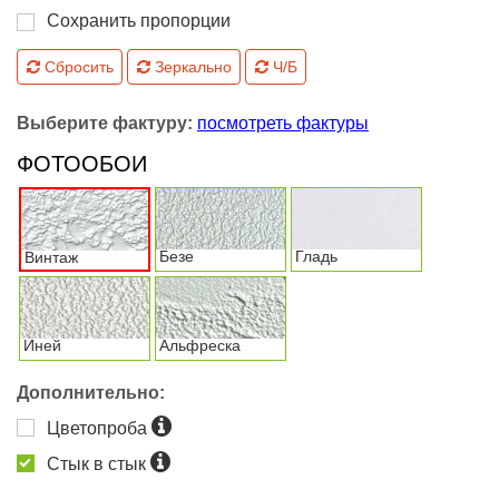
Сохранить пропорции
Сбросить
Зеркально
Ч/Б
Выберите фактуру:
посмотреть фактуры
ФОТООБОИ
Безе
Гладь
Винтаж
Иней
Альфреска
Дополнительно:
Цветопроба
Стык в стык