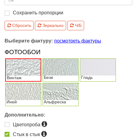
Сохранить пропорции
Сбросить
Зеркально
Ч/Б
Выберите фактуру:
посмотреть фактуры
ФОТООБОИ
Безе
Гладь
Винтаж
Иней
Альфреска
Дополнительно:
Цветопроба
Стык в стык