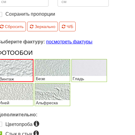
Сохранить пропорции
Сбросить
Зеркально
Ч/Б
Выберите фактуру:
посмотреть фактуры
ФОТООБОИ
Безе
Гладь
Винтаж
Иней
Альфреска
Дополнительно:
Цветопроба
Стык в стык