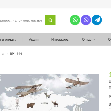
а и оплата
Акции
Интерьеры
О нас
О
рты
ВР1-644
Ц
П
У
В