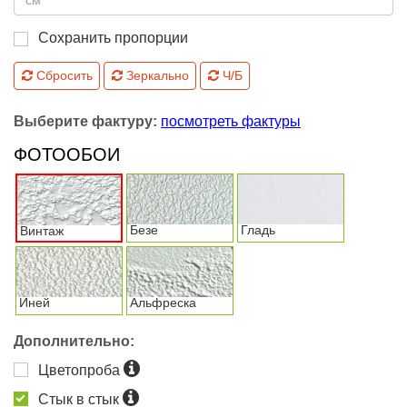
Сохранить пропорции
Сбросить
Зеркально
Ч/Б
Выберите фактуру:
посмотреть фактуры
ФОТООБОИ
Безе
Гладь
Винтаж
Иней
Альфреска
Дополнительно:
Цветопроба
Стык в стык