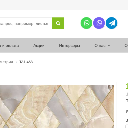
а и оплата
Акции
Интерьеры
О нас
О
ометрия
ТА1-468
Ц
П
У
В