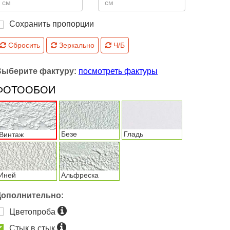
Сохранить пропорции
Сбросить
Зеркально
Ч/Б
Выберите фактуру:
посмотреть фактуры
ФОТООБОИ
Безе
Гладь
Винтаж
Иней
Альфреска
Дополнительно:
Цветопроба
Стык в стык