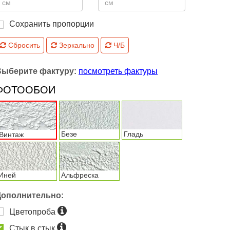
Сохранить пропорции
Сбросить
Зеркально
Ч/Б
Выберите фактуру:
посмотреть фактуры
ФОТООБОИ
Безе
Гладь
Винтаж
Иней
Альфреска
Дополнительно:
Цветопроба
Стык в стык