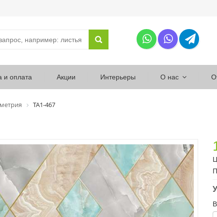
а и оплата
Акции
Интерьеры
О нас
О
ометрия
ТА1-467
Ц
П
У
В