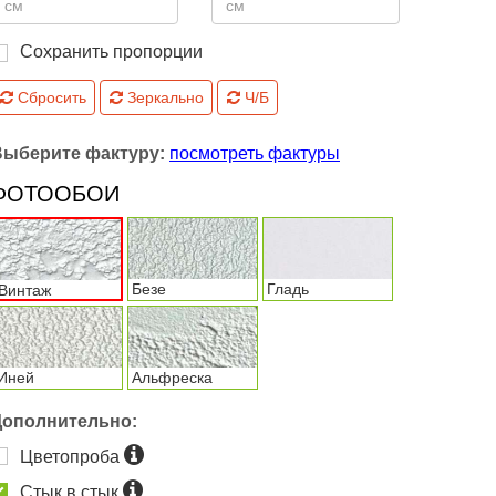
Сохранить пропорции
Сбросить
Зеркально
Ч/Б
Выберите фактуру:
посмотреть фактуры
ФОТООБОИ
Безе
Гладь
Винтаж
Иней
Альфреска
Дополнительно:
Цветопроба
Стык в стык