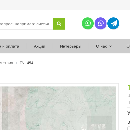
а и оплата
Акции
Интерьеры
О нас
О
ометрия
ТА1-454
Ц
П
У
В