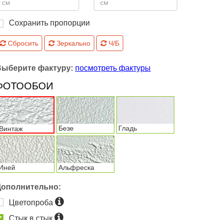
Сохранить пропорции
Сбросить
Зеркально
Ч/Б
Выберите фактуру:
посмотреть фактуры
ФОТООБОИ
Безе
Гладь
Винтаж
Иней
Альфреска
Дополнительно:
Цветопроба
Стык в стык