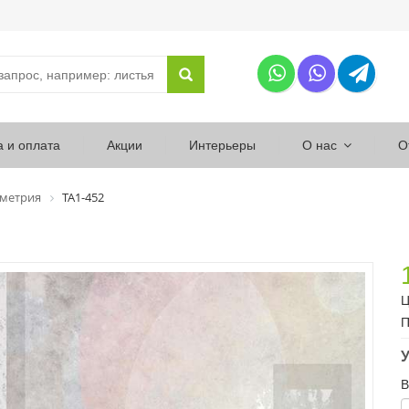
а и оплата
Акции
Интерьеры
О нас
О
ометрия
ТА1-452
Ц
П
У
В