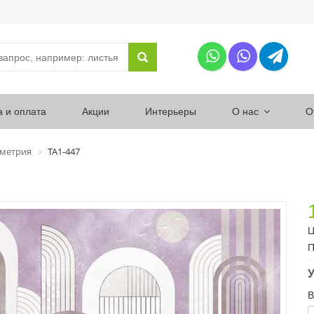
а и оплата
Акции
Интерьеры
О нас
О
ометрия
ТА1-447
Ц
П
У
В