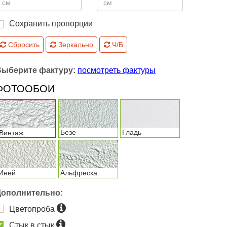
Сохранить пропорции
Сбросить
Зеркально
Ч/Б
Выберите фактуру:
посмотреть фактуры
ФОТООБОИ
Безе
Гладь
Винтаж
Иней
Альфреска
Дополнительно:
Цветопроба
Стык в стык