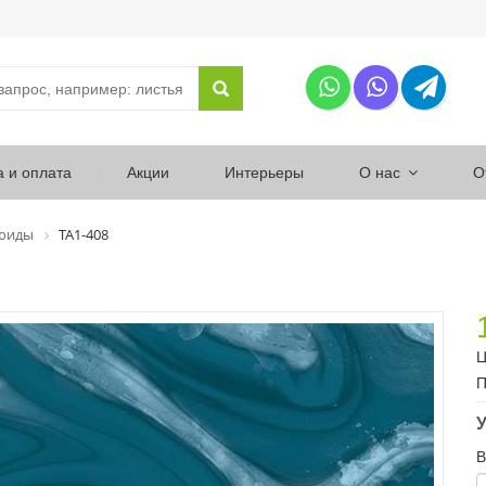
а и оплата
Акции
Интерьеры
О нас
О
юиды
ТА1-408
Ц
П
У
В