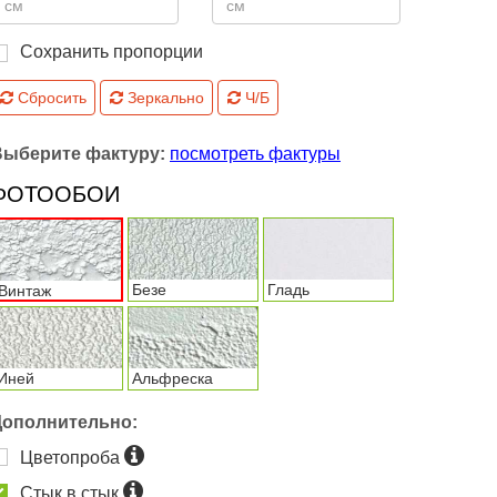
Сохранить пропорции
Сбросить
Зеркально
Ч/Б
Выберите фактуру:
посмотреть фактуры
ФОТООБОИ
Безе
Гладь
Винтаж
Иней
Альфреска
Дополнительно:
Цветопроба
Стык в стык