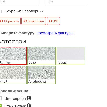
Сохранить пропорции
Сбросить
Зеркально
Ч/Б
Выберите фактуру:
посмотреть фактуры
ФОТООБОИ
Безе
Гладь
Винтаж
Иней
Альфреска
Дополнительно:
Цветопроба
Стык в стык