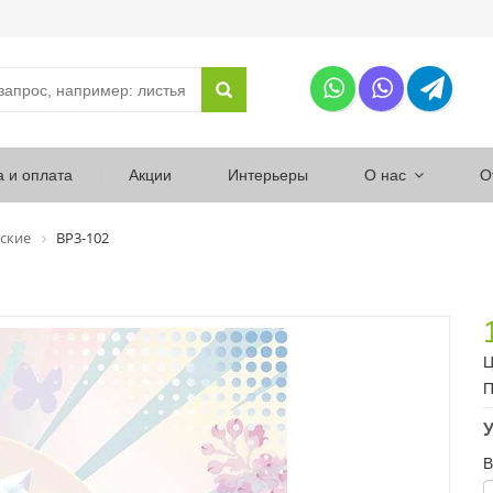
а и оплата
Акции
Интерьеры
О нас
О
ские
ВР3-102
Ц
П
У
В