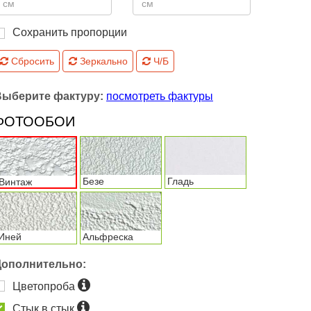
Сохранить пропорции
Сбросить
Зеркально
Ч/Б
Выберите фактуру:
посмотреть фактуры
ФОТООБОИ
Безе
Гладь
Винтаж
Иней
Альфреска
Дополнительно:
Цветопроба
Стык в стык