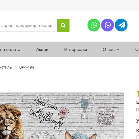
а и оплата
Акции
Интерьеры
О нас
О
-стиль
ВР4-194
Ц
П
У
В