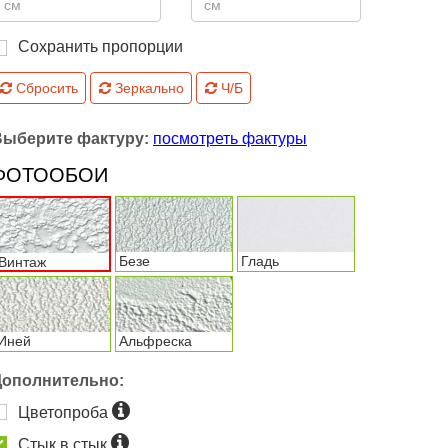
Сохранить пропорции
Сбросить
Зеркально
Ч/Б
Выберите фактуру:
посмотреть фактуры
ФОТООБОИ
Безе
Гладь
Винтаж
Иней
Альфреска
Дополнительно:
Цветопроба
Стык в стык