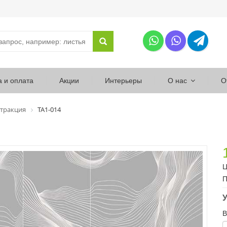
а и оплата
Акции
Интерьеры
О нас
О
тракция
ТА1-014
Ц
П
У
В