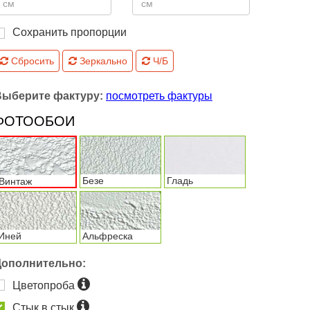
Сохранить пропорции
Сбросить
Зеркально
Ч/Б
Выберите фактуру:
посмотреть фактуры
ФОТООБОИ
Безе
Гладь
Винтаж
Иней
Альфреска
Дополнительно:
Цветопроба
Стык в стык