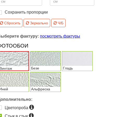
Сохранить пропорции
Сбросить
Зеркально
Ч/Б
Выберите фактуру:
посмотреть фактуры
ФОТООБОИ
Безе
Гладь
Винтаж
Иней
Альфреска
Дополнительно:
Цветопроба
Стык в стык