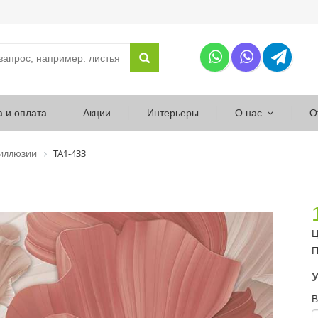
а и оплата
Акции
Интерьеры
О нас
О
 иллюзии
ТА1-433
Ц
П
У
В