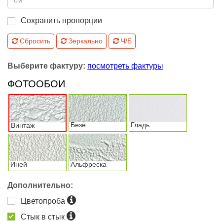
Сохранить пропорции
Сбросить
Зеркально
Ч/Б
Выберите фактуру:
посмотреть фактуры
ФОТООБОИ
Безе
Гладь
Винтаж
Иней
Альфреска
Дополнительно:
Цветопроба
Стык в стык