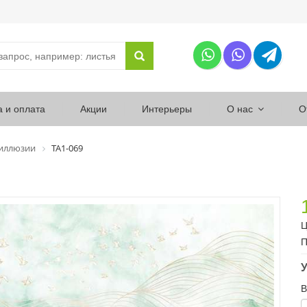
а и оплата
Акции
Интерьеры
О нас
О
 иллюзии
ТА1-069
Ц
П
У
В